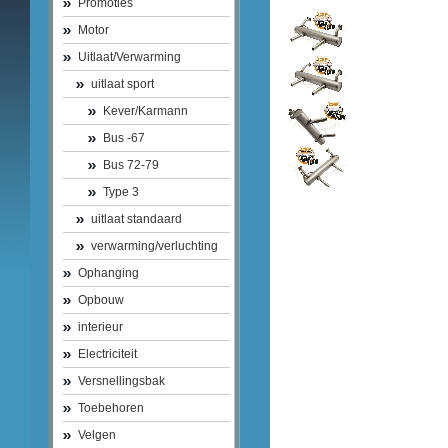
Promoties
Motor
Uitlaat/Verwarming
uitlaat sport
Kever/Karmann
Bus -67
Bus 72-79
Type 3
uitlaat standaard
verwarming/verluchting
Ophanging
Opbouw
interieur
Electriciteit
Versnellingsbak
Toebehoren
Velgen