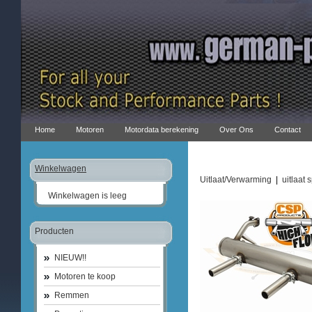
Home
Motoren
Motordata berekening
Over Ons
Contact
Winkelwagen
Uitlaat/Verwarming
|
uitlaat 
Winkelwagen is leeg
Producten
NIEUW!!
Motoren te koop
Remmen