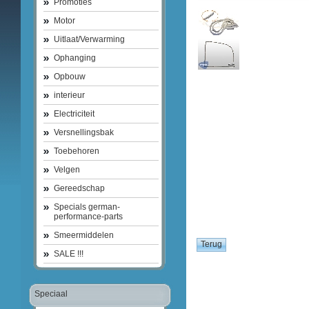
Promoties
Motor
Uitlaat/Verwarming
Ophanging
Opbouw
interieur
Electriciteit
Versnellingsbak
Toebehoren
Velgen
Gereedschap
Specials german-
performance-parts
Smeermiddelen
SALE !!!
Speciaal