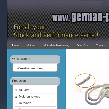
Home
Motoren
Motordata berekening
Over Ons
Contact
Winkelwagen
Winkelwagen is leeg
Producten
NIEUW!!
Motoren te koop
Remmen