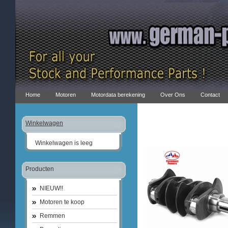
Home
Motoren
Motordata berekening
Over Ons
Contact
Winkelwagen
Winkelwagen is leeg
Producten
NIEUW!!
Motoren te koop
Remmen