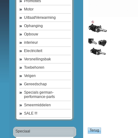
Promoties
Motor
Uitlaat/Verwarming
Ophanging
Opbouw
interieur
Electriciteit
Versnellingsbak
Toebehoren
Velgen
Gereedschap
Specials german-
performance-parts
Smeermiddelen
SALE !!!
Speciaal