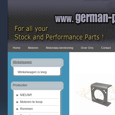
Home
Motoren
Motordata berekening
Over Ons
Contact
Winkelwagen
Winkelwagen is leeg
Producten
NIEUW!!
Motoren te koop
Remmen