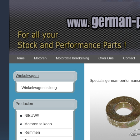
Home
Motoren
Motordata berekening
Over Ons
Contact
Winkelwagen
Specials german-performance
Winkelwagen is leeg
Producten
NIEUW!!
Motoren te koop
Remmen