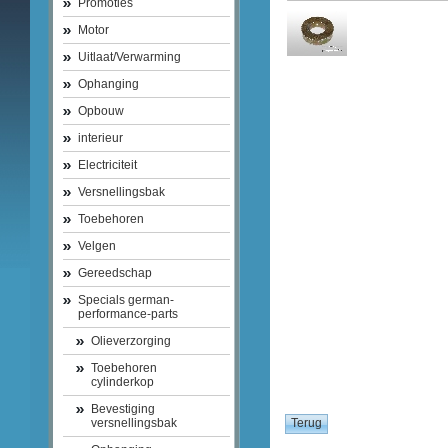
Promoties
Motor
Uitlaat/Verwarming
Ophanging
Opbouw
interieur
Electriciteit
Versnellingsbak
Toebehoren
Velgen
Gereedschap
Specials german-
performance-parts
Olieverzorging
Toebehoren
cylinderkop
Bevestiging
versnellingsbak