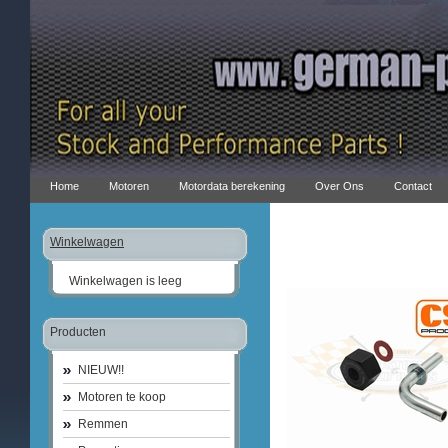
Home
Motoren
Motordata berekening
Over Ons
Contact
Winkelwagen
Winkelwagen is leeg
Producten
NIEUW!!
Motoren te koop
Remmen