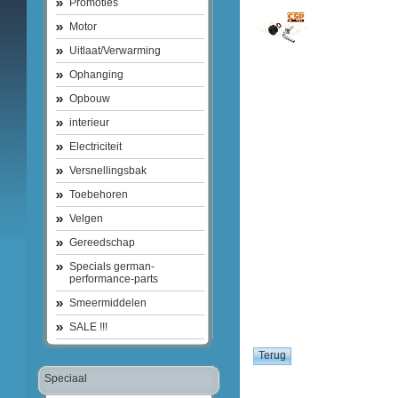
Promoties
Motor
Uitlaat/Verwarming
Ophanging
Opbouw
interieur
Electriciteit
Versnellingsbak
Toebehoren
Velgen
Gereedschap
Specials german-
performance-parts
Smeermiddelen
SALE !!!
Speciaal