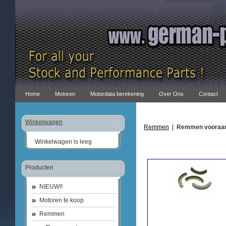
Home
Motoren
Motordata berekening
Over Ons
Contact
Winkelwagen
Remmen
|
Remmen vooraa
Winkelwagen is leeg
Producten
NIEUW!!
Motoren te koop
Remmen