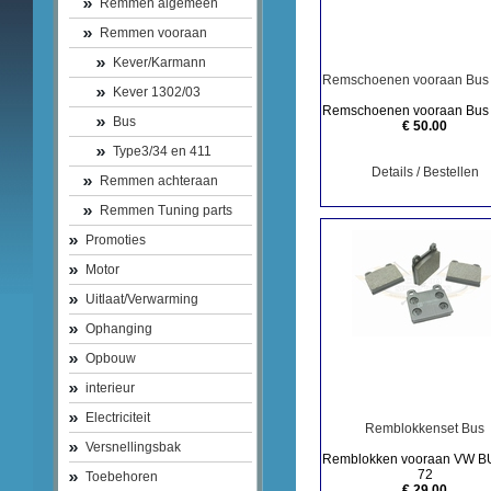
Remmen algemeen
Remmen vooraan
Kever/Karmann
Remschoenen vooraan Bus
Kever 1302/03
Remschoenen vooraan Bus
Bus
€ 50.00
Type3/34 en 411
Details / Bestellen
Remmen achteraan
Remmen Tuning parts
Promoties
Motor
Uitlaat/Verwarming
Ophanging
Opbouw
interieur
Electriciteit
Remblokkenset Bus
Versnellingsbak
Remblokken vooraan VW B
72
Toebehoren
€ 29.00