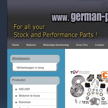
Home
Motoren
Motordata berekening
Over Ons
Contact
Winkelwagen
Winkelwagen is leeg
Producten
NIEUW!!
Motoren te koop
Remmen