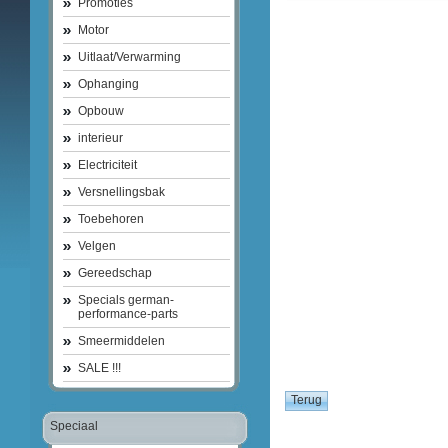
Promoties
Motor
Uitlaat/Verwarming
Ophanging
Opbouw
interieur
Electriciteit
Versnellingsbak
Toebehoren
Velgen
Gereedschap
Specials german-
performance-parts
Smeermiddelen
SALE !!!
Speciaal