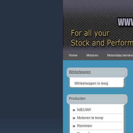
Home
Motoren
Motordata bereke
Winkelwagen
Winkelwagen is leeg
Producten
NIEUW!!
Motoren te koop
Remmen