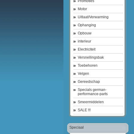
Promoties
Motor
Uitlaat/Verwarming
Ophanging
Opbouw
interieur
Electriciteit
Versnellingsbak
Toebehoren
Velgen
Gereedschap
Specials german-
performance-parts
Smeermiddelen
SALE !!!
Speciaal