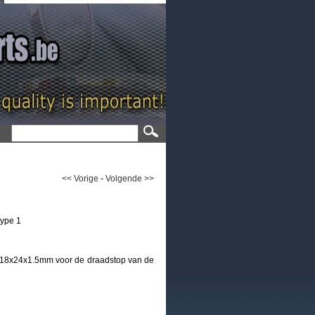
<< Vorige
-
Volgende >>
type 1
n 18x24x1.5mm voor de draadstop van de