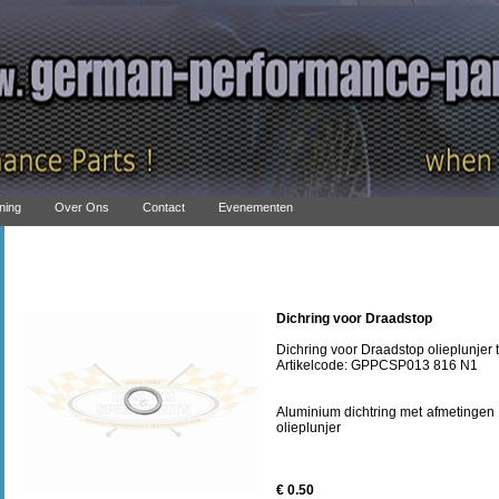
ning
Over Ons
Contact
Evenementen
Dichring voor Draadstop
Dichring voor Draadstop olieplunjer 
Artikelcode: GPPCSP013 816 N1
Aluminium dichtring met afmetinge
olieplunjer
€ 0.50