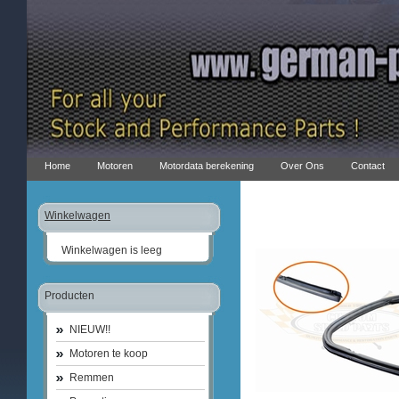
Home
Motoren
Motordata berekening
Over Ons
Contact
Winkelwagen
Winkelwagen is leeg
Producten
NIEUW!!
Motoren te koop
Remmen