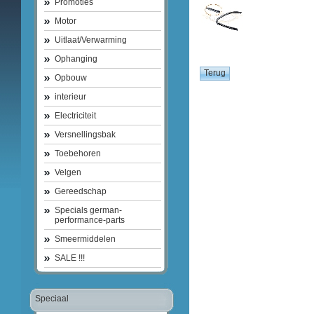
Promoties
Motor
Uitlaat/Verwarming
Ophanging
Opbouw
interieur
Electriciteit
Versnellingsbak
Toebehoren
Velgen
Gereedschap
Specials german-
performance-parts
Smeermiddelen
SALE !!!
Speciaal