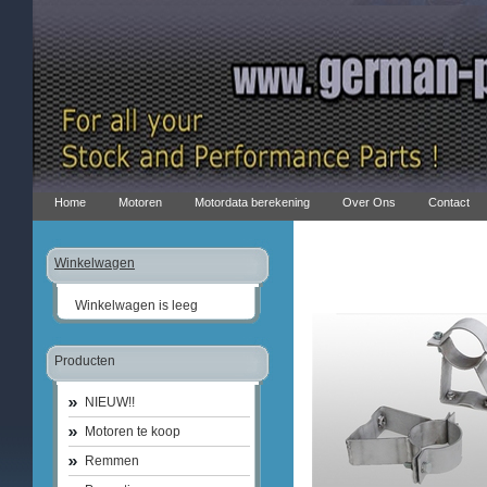
Home
Motoren
Motordata berekening
Over Ons
Contact
Winkelwagen
Winkelwagen is leeg
Producten
NIEUW!!
Motoren te koop
Remmen