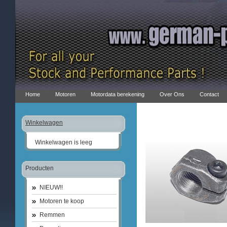
Home
Motoren
Motordata berekening
Over Ons
Contact
Winkelwagen
Winkelwagen is leeg
Producten
NIEUW!!
Motoren te koop
Remmen