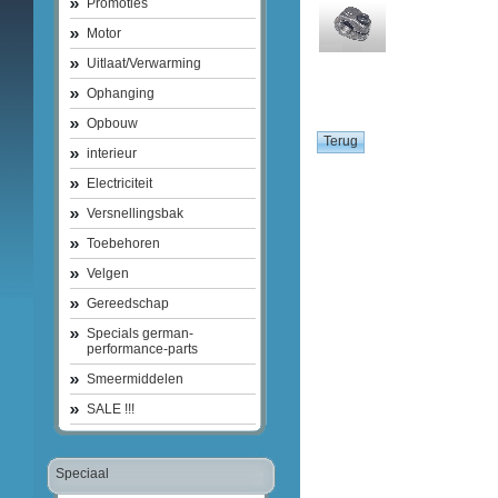
Promoties
Motor
Uitlaat/Verwarming
Ophanging
Opbouw
interieur
Electriciteit
Versnellingsbak
Toebehoren
Velgen
Gereedschap
Specials german-
performance-parts
Smeermiddelen
SALE !!!
Speciaal