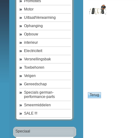
Promoties
Motor
Uitlaat/Verwarming
Ophanging
Opbouw
interieur
Electriciteit
Versnellingsbak
Toebehoren
Velgen
Gereedschap
Specials german-
performance-parts
Smeermiddelen
SALE !!!
Speciaal