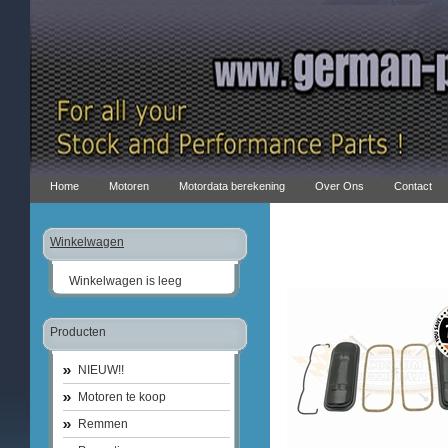
Home
Motoren
Motordata berekening
Over Ons
Contact
Winkelwagen
Winkelwagen is leeg
Producten
NIEUW!!
Motoren te koop
Remmen