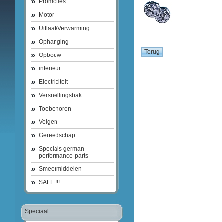
Promoties
Motor
Uitlaat/Verwarming
Ophanging
Opbouw
interieur
Electriciteit
Versnellingsbak
Toebehoren
Velgen
Gereedschap
Specials german-
performance-parts
Smeermiddelen
SALE !!!
Speciaal