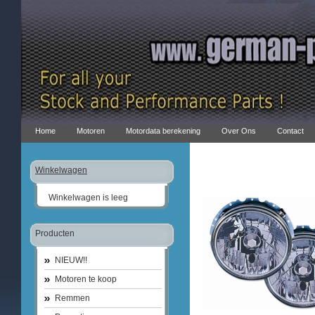
Home
Motoren
Motordata berekening
Over Ons
Contact
Winkelwagen
Winkelwagen is leeg
Producten
NIEUW!!
Motoren te koop
Remmen