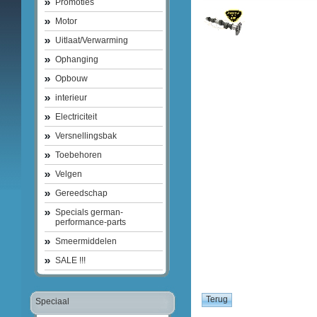
Promoties
Motor
Uitlaat/Verwarming
Ophanging
Opbouw
interieur
Electriciteit
Versnellingsbak
Toebehoren
Velgen
Gereedschap
Specials german-
performance-parts
Smeermiddelen
SALE !!!
Speciaal