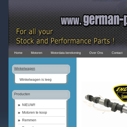
Home
Motoren
Motordata berekening
Over Ons
Contact
Winkelwagen
Winkelwagen is leeg
Producten
NIEUW!!
Motoren te koop
Remmen