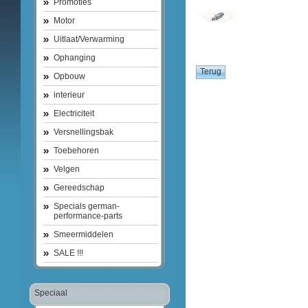
Promoties
Motor
Uitlaat/Verwarming
Ophanging
Opbouw
interieur
Electriciteit
Versnellingsbak
Toebehoren
Velgen
Gereedschap
Specials german-
performance-parts
Smeermiddelen
SALE !!!
Speciaal