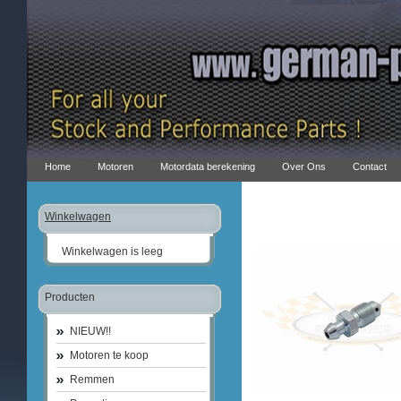
Home
Motoren
Motordata berekening
Over Ons
Contact
Winkelwagen
Winkelwagen is leeg
Producten
NIEUW!!
Motoren te koop
Remmen