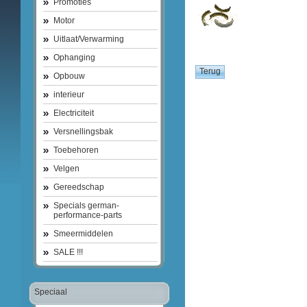
Promoties
Motor
Uitlaat/Verwarming
Ophanging
Opbouw
interieur
Electriciteit
Versnellingsbak
Toebehoren
Velgen
Gereedschap
Specials german-
performance-parts
Smeermiddelen
SALE !!!
Speciaal