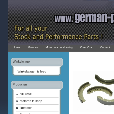
Home
Motoren
Motordata berekening
Over Ons
Contact
Winkelwagen
Winkelwagen is leeg
Producten
NIEUW!!
Motoren te koop
Remmen