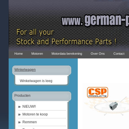
Home
Motoren
Motordata berekening
Over Ons
Contact
Winkelwagen
Winkelwagen is leeg
Producten
NIEUW!!
Motoren te koop
Remmen