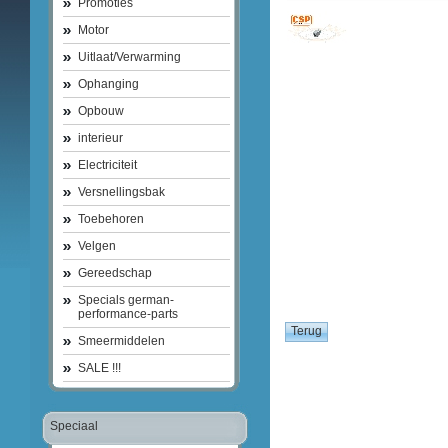
Promoties
Motor
Uitlaat/Verwarming
Ophanging
Opbouw
interieur
Electriciteit
Versnellingsbak
Toebehoren
Velgen
Gereedschap
Specials german-
performance-parts
Smeermiddelen
SALE !!!
Speciaal