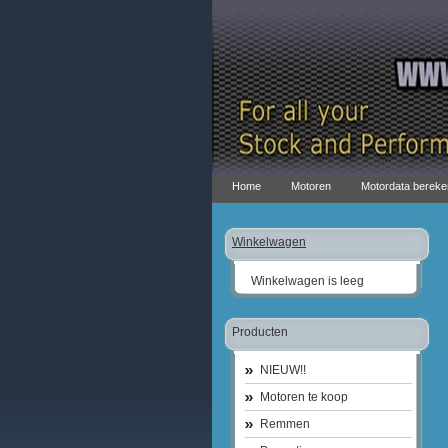
Home
Motoren
Motordata bereke
Winkelwagen
Winkelwagen is leeg
Producten
NIEUW!!
Motoren te koop
Remmen