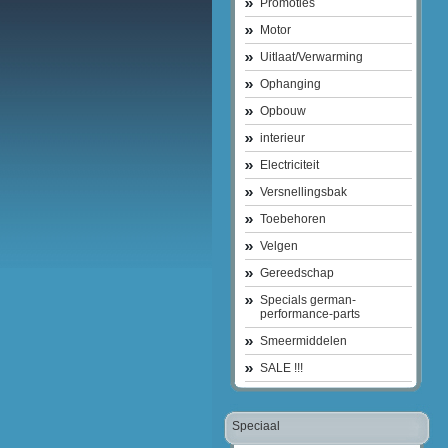
Promoties
Motor
Uitlaat/Verwarming
Ophanging
Opbouw
interieur
Electriciteit
Versnellingsbak
Toebehoren
Velgen
Gereedschap
Specials german-
performance-parts
Smeermiddelen
SALE !!!
Speciaal