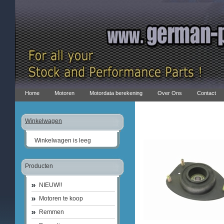
Home
Motoren
Motordata berekening
Over Ons
Contact
Winkelwagen
Winkelwagen is leeg
Producten
NIEUW!!
Motoren te koop
Remmen