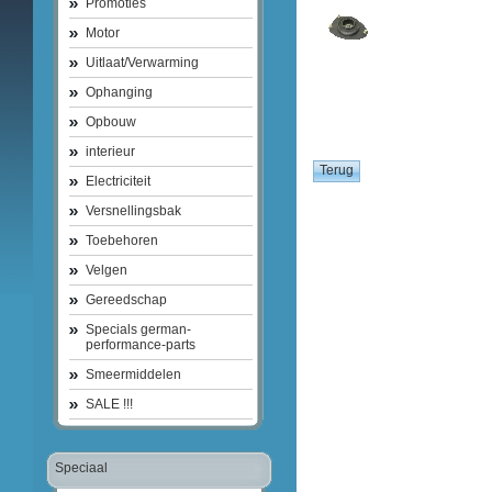
Promoties
Motor
Uitlaat/Verwarming
Ophanging
Opbouw
interieur
Electriciteit
Versnellingsbak
Toebehoren
Velgen
Gereedschap
Specials german-
performance-parts
Smeermiddelen
SALE !!!
Speciaal