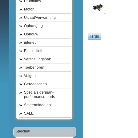
Promoties
Motor
Uitlaat/Verwarming
Ophanging
Opbouw
interieur
Electriciteit
Versnellingsbak
Toebehoren
Velgen
Gereedschap
Specials german-
performance-parts
Smeermiddelen
SALE !!!
Speciaal