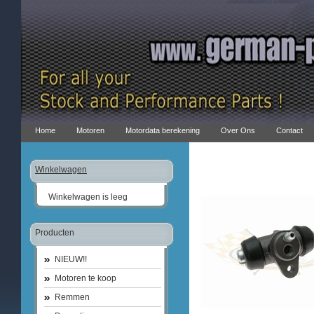
Home
Motoren
Motordata berekening
Over Ons
Contact
Winkelwagen
Winkelwagen is leeg
Producten
NIEUW!!
Motoren te koop
Remmen