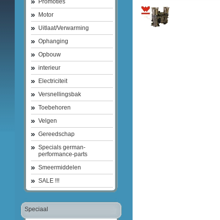
Promoties
Motor
Uitlaat/Verwarming
Ophanging
Opbouw
interieur
Electriciteit
Versnellingsbak
Toebehoren
Velgen
Gereedschap
Specials german-
performance-parts
Smeermiddelen
SALE !!!
Speciaal