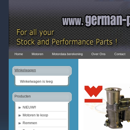
Home
Motoren
Motordata berekening
Over Ons
Contact
Winkelwagen
Winkelwagen is leeg
Producten
NIEUW!!
Motoren te koop
Remmen