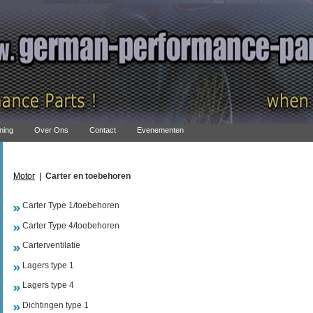
ning
Over Ons
Contact
Evenementen
Motor
|
Carter en toebehoren
Carter Type 1/toebehoren
Carter Type 4/toebehoren
Carterventilatie
Lagers type 1
Lagers type 4
Dichtingen type 1