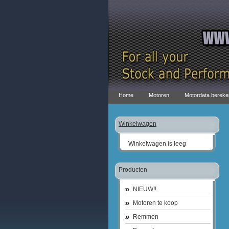
Home
Motoren
Motordata bereke
Winkelwagen
Winkelwagen is leeg
Producten
NIEUW!!
Motoren te koop
Remmen