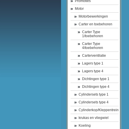
Promoties
Motor
Motorbewerkingen
Carter en toebehoren
Carter Type
1/toebehoren
Carter Type
4/toebehoren
Carterventilatie
Lagers type 1
Lagers type 4
Dichtingen type 1
Dichtingen type 4
Cylindersets type 1
Cylindersets type 4
Cylinderkop/Kleppentrein
krukas en vliegwiel
Koeling