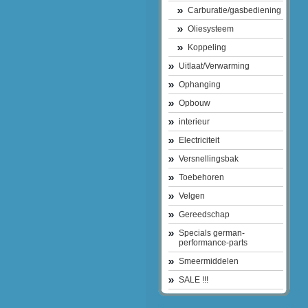
Carburatie/gasbediening
Oliesysteem
Koppeling
Uitlaat/Verwarming
Ophanging
Opbouw
interieur
Electriciteit
Versnellingsbak
Toebehoren
Velgen
Gereedschap
Specials german-
performance-parts
Smeermiddelen
SALE !!!