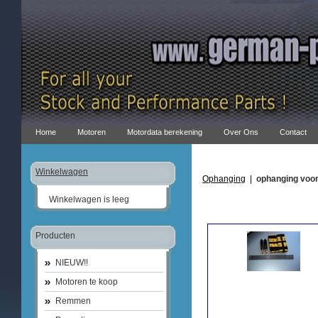
Home
Motoren
Motordata berekening
Over Ons
Contact
Winkelwagen
Ophanging
|
ophanging voo
Winkelwagen is leeg
Producten
NIEUW!!
Motoren te koop
Remmen