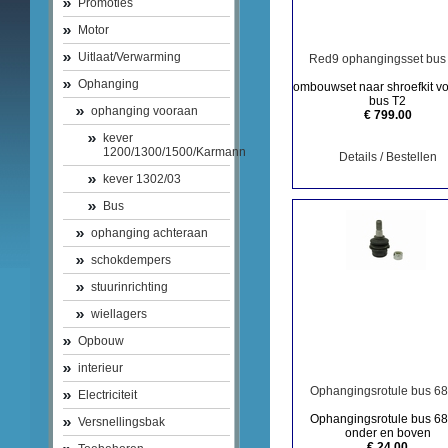
Promoties
Motor
Uitlaat/Verwarming
Red9 ophangingsset bus
Ophanging
ombouwset naar shroefkit v
bus T2
ophanging vooraan
€ 799.00
kever
1200/1300/1500/Karmann
Details / Bestellen
kever 1302/03
Bus
ophanging achteraan
schokdempers
stuurinrichting
wiellagers
Opbouw
interieur
Ophangingsrotule bus 68
Electriciteit
Ophangingsrotule bus 68
Versnellingsbak
onder en boven
€ 24.00