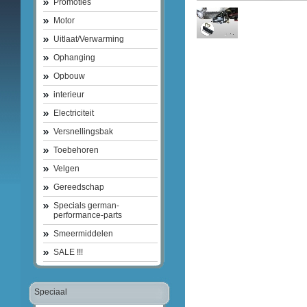
Promoties
Motor
Uitlaat/Verwarming
Ophanging
Opbouw
interieur
Electriciteit
Versnellingsbak
Toebehoren
Velgen
Gereedschap
Specials german-
performance-parts
Smeermiddelen
SALE !!!
Speciaal