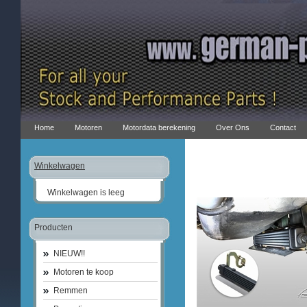
Home
Motoren
Motordata berekening
Over Ons
Contact
Winkelwagen
Winkelwagen is leeg
Producten
NIEUW!!
Motoren te koop
Remmen